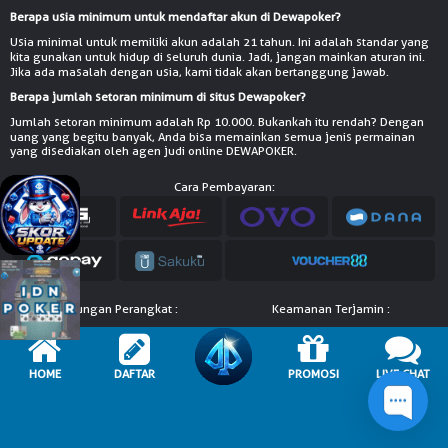
Berapa usia minimum untuk mendaftar akun di Dewapoker?
Usia minimal untuk memiliki akun adalah 21 tahun. Ini adalah standar yang
kita gunakan untuk hidup di seluruh dunia. Jadi, jangan mainkan aturan ini.
Jika ada masalah dengan usia, kami tidak akan bertanggung jawab.
Berapa jumlah setoran minimum di situs Dewapoker?
Jumlah setoran minimum adalah Rp 10.000. Bukankah itu rendah? Dengan
uang yang begitu banyak, Anda bisa memainkan semua jenis permainan
yang disediakan oleh agen judi online DEWAPOKER.
Cara Pembayaran:
Dukungan Perangkat :
Keamanan Terjamin :
HOME
DAFTAR
PROMOSI
LIVE CHAT
© Copyright 2026 hobbymaindepok8899.com - All right reserved | 18+