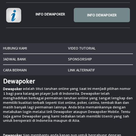
© Copyright 2026 hobbymaindepok8899.com - All right reserved | 18+
INFO DEWAPOKER
INFO DEWAPOKER
HUBUNGI KAMI
VIDEO TUTORIAL
JADWAL BANK
SPONSORSHIP
CARA BERMAIN
LINK ALTERNATIF
Dewapoker
adalah situs taruhan online yang saat ini menjadi pilihan nomor
Dewapoker
1 bagi para kalangan player judi di Indonesia. Dewapoker telah
menghadirkan berbagai permainan taruhan online yang sangat lengkap dan
memiliki kualitas terbaik seperti slot online, poker, casino, tembak ikan dan
masih banyak lagi permainan lainnya. Anda bisa memainkannya dengan
melakukan login melalui link Dewapoker ataupun Dewapoker Mobile. Tentu
saja game Dewapoker yang kami sediakan telah memiliki lisensi yang sah
untuk beroperasi di Indonesia maupun di Asia.
siap membantu anda kapan pun untuk bergabung dengan
Dewapoker