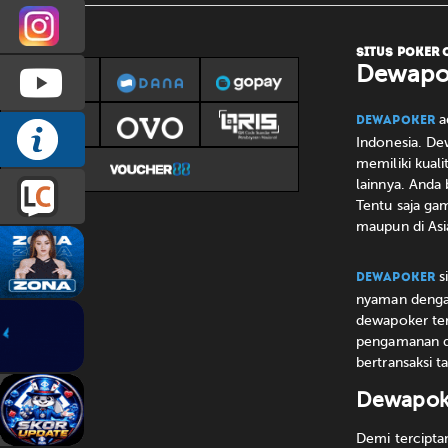
prmdewapkr
WE ACCEPT :
SITUS POKER 
Dewapo
DEWAPOKEROFFICIAL
ad
Dewapoker
INFO
Indonesia. De
memiliki kuali
lainnya. Anda
DEWAPOKER
LIVE
Tentu saja ga
maupun di Asi
CHAT
s
Dewapoker
nyaman dengan
dewapoker terp
pengamanan da
bertransaksi t
Dewapoker
Demi tercipta