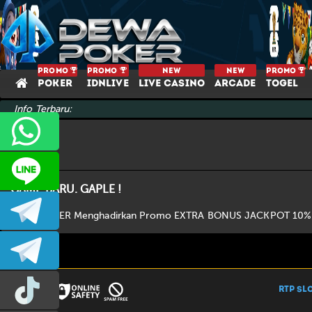
PROMO
PROMO
NEW
NEW
PROMO
POKER
IDNLIVE
LIVE CASINO
ARCADE
TOGEL
Info Terbaru:
-
CS2DEWAPOKER
GAME BARU. GAPLE !
dewapoker_infoo
DEWAPOKER Menghadirkan Promo EXTRA BONUS JACKPOT 10% . S
dewapoker_info
prmdewapkr
RTP SL